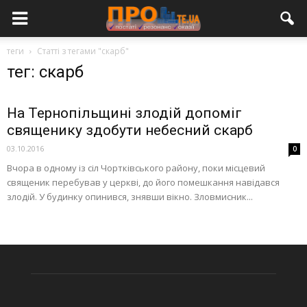
теги
Статті з тегами "скарб"
тег: скарб
На Тернопільщині злодій допоміг
священику здобути небесний скарб
03.10.2016
0
Вчора в одному із сіл Чортківського району, поки місцевий
священик перебував у церкві, до його помешкання навідався
злодій. У будинку опинився, знявши вікно. Зловмисник...