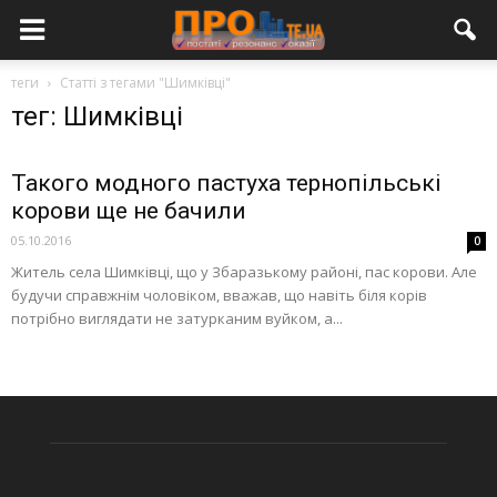
теги
Статті з тегами "Шимківці"
тег: Шимківці
Такого модного пастуха тернопільські
корови ще не бачили
05.10.2016
0
Житель села Шимківці, що у Збаразькому районі, пас корови. Але
будучи справжнім чоловіком, вважав, що навіть біля корів
потрібно виглядати не затурканим вуйком, а...