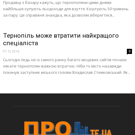
Продавці з базару кажуть, що тернополяни цими днями
найбільше купують льодоходи для взуття. Коштують 50 гривень
за пару. Це справжня знахідка, яка дозволяє вберегтися...
Тернопіль може втратити найкращого
спеціаліста
07.12.2016
0
Сьогодні ледь не із самого ранку багато місцевих сайтів почали
лякати тернополян важкою втратою. Ніби то місто назавжди
покинув заступник міського голови Владислав Стемковський. Як...