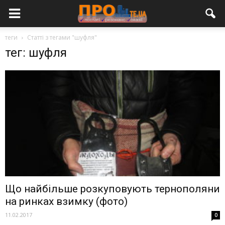
теги
Статті з тегами "шуфля"
тег: шуфля
Що найбільше розкуповують тернополяни
на ринках взимку (фото)
11.02.2017
0