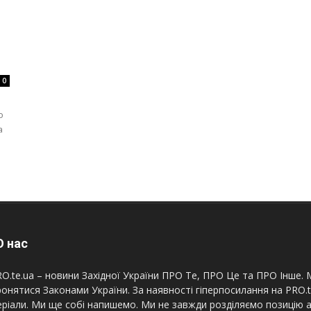
0
о
а
 нас
O.te.ua – новини Західної України ПРО Те, ПРО Це та ПРО Інше. М
онятися Законами України. За наявності гіперпосилання на PRO.
ріали. Ми ще собі напишемо. Ми не завжди розділяємо позицію а