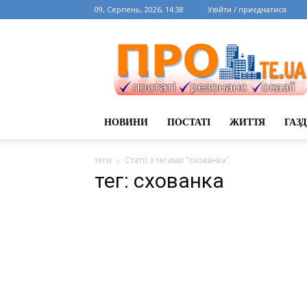
09, Серпень, 2026, 14:38
Увійти / приєднатися
НОВИНИ
ПОСТАТІ
ЖИТТЯ
ГАЗ
теги
Статті з тегами "схованка"
тег: схованка