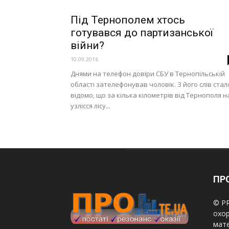
Під Тернополем хтось
готувався до партизанської
війни?
10.09.2016
Днями на телефон довіри СБУ в Тернопільській
області зателефонував чоловік. З його слів стал
відомо, що за кілька кілометрів від Тернополя н
узлісся лісу...
ПРО
© PR
охор
мате