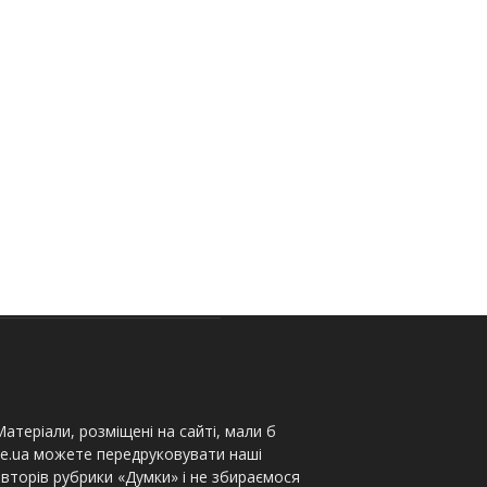
атеріали, розміщені на сайті, мали б
te.ua можете передруковувати наші
вторів рубрики «Думки» і не збираємося