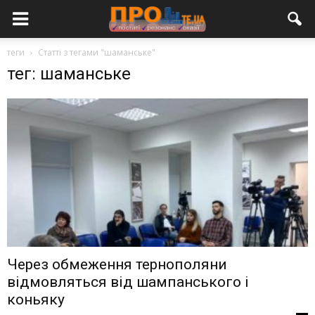
теги
Статті з тегами "шаманське"
тег: шаманське
Через обмеження тернополяни
відмовляться від шампанського і
коньяку