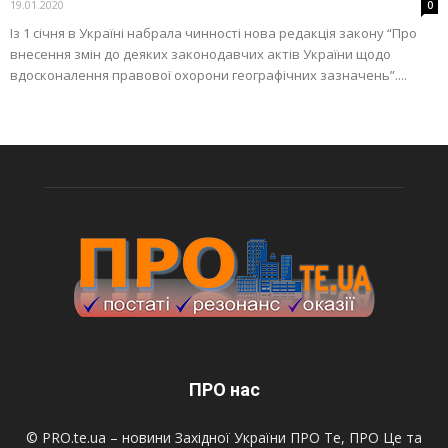
19.01.2020
0
Із 1 січня в Україні набрала чинності нова редакція закону “Про
внесення змін до деяких законодавчих актів України щодо
вдосконалення правової охорони географічних зазначень”....
ПРО нас
© PRO.te.ua – новини Західної України ПРО Те, ПРО Це та