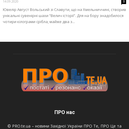
14.09.2020
0
Ювелір Август Вольський зі Славути, що на Хмельниччині, створив
унікальні сувенірні шахи “Велич історії”. Для на бору знадобилося
чотири кілограми срібла, майже два з...
ПРО нас
© PRO.te.ua – новини Західної України ПРО Те, ПРО Це та