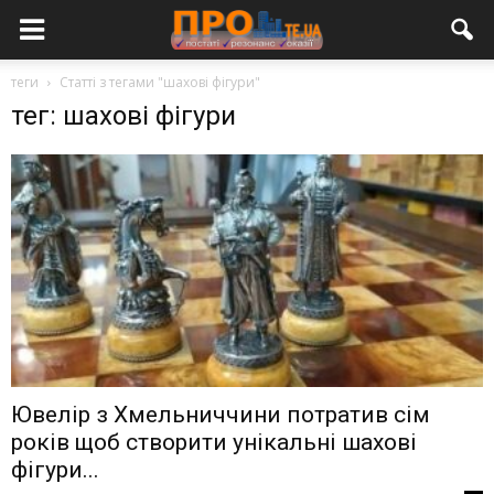
теги
Статті з тегами "шахові фігури"
тег: шахові фігури
Ювелір з Хмельниччини потратив сім
років щоб створити унікальні шахові
фігури...