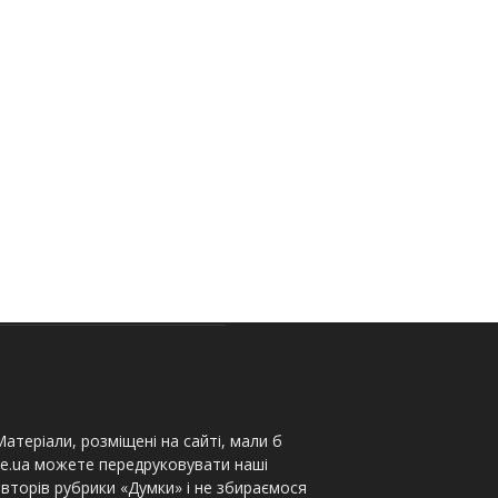
атеріали, розміщені на сайті, мали б
te.ua можете передруковувати наші
вторів рубрики «Думки» і не збираємося