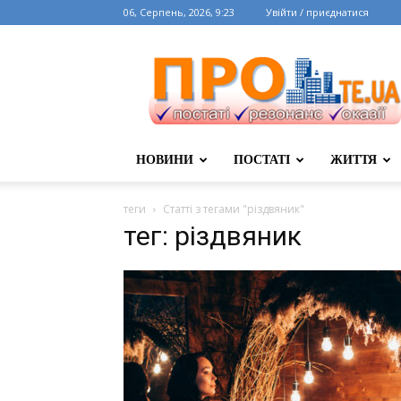
06, Серпень, 2026, 9:23
Увійти / приєднатися
НОВИНИ
ПОСТАТІ
ЖИТТЯ
теги
Статті з тегами "різдвяник"
тег: різдвяник