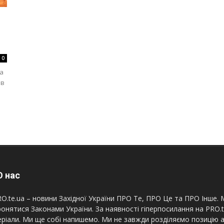
0
та
ів
 нас
O.te.ua – новини Західної України ПРО Те, ПРО Це та ПРО Інше. М
онятися Законами України. За наявності гіперпосилання на PRO.
ріали. Ми ще собі напишемо. Ми не завжди розділяємо позицію а