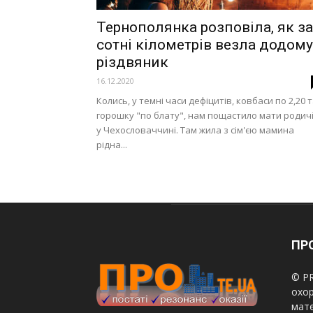
Тернополянка розповіла, як за
сотні кілометрів везла додому
різдвяник
16.12.2020
Колись, у темні часи дефіцитів, ковбаси по 2,20 
горошку "по блату", нам пощастило мати родич
у Чехословаччині. Там жила з сім'єю мамина
рідна...
ПРО
© PR
охор
мате