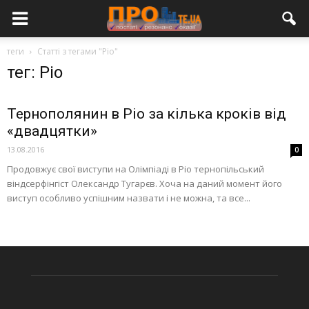
теги
Статті з тегами "Ріо"
тег: Ріо
Тернополянин в Ріо за кілька кроків від
«двадцятки»
13.08.2016
0
Продовжує свої виступи на Олімпіаді в Ріо тернопільський
віндсерфінгіст Олександр Тугарєв. Хоча на даний момент його
виступ особливо успішним назвати і не можна, та все...