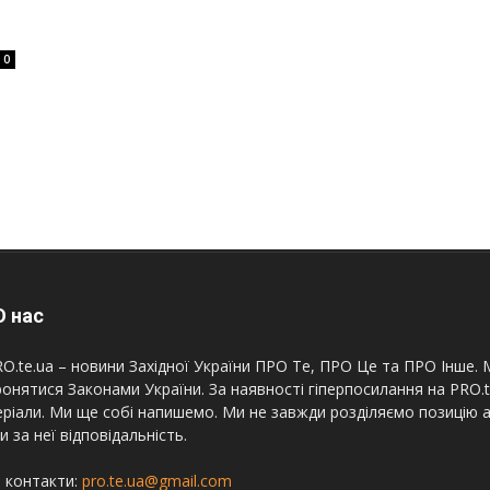
0
 нас
O.te.ua – новини Західної України ПРО Те, ПРО Це та ПРО Інше. М
онятися Законами України. За наявності гіперпосилання на PRO.
ріали. Ми ще собі напишемо. Ми не завжди розділяємо позицію а
и за неї відповідальність.
 контакти:
pro.te.ua@gmail.com