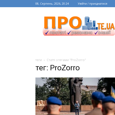
08, Серпень, 2026, 20:24
Увійти / приєднатися
теги
Статті з тегами "ProZorro"
тег: ProZorro