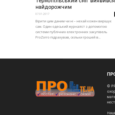
Тернопільський сніг виявився
найдорожчим
07.01.2017
Вірити цим даним чи ні – нехай кожен вирішує
сам. Один одеський журналіст з допомогою
системи публічних електронних закупівель
ProZorro підрахував, скільки грошей в...
ПРО
© PR
охор
мате
нест
Наші