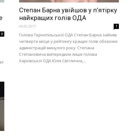
Степан Барна увійшов у п’ятірку
е
найкращих голів ОДА
06.02.2017
1
0
Голова Тернопільської ОДА Степан Барна зайняв
четверте місце у рейтингу кращих голів обласних
адміністрацій минулого року. Степана
Степановича випередили лише голова
Харківської ОДА Юлія Світлична,...
ал