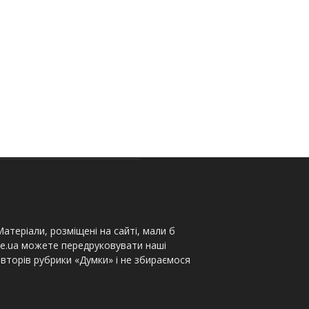
атеріали, розміщені на сайті, мали б
te.ua можете передруковувати наші
вторів рубрики «Думки» і не збираємося