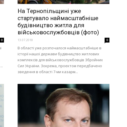
На Тернопільщині уже
стартувало наймасштабніше
будівництво житла для
військовослужбовців (фото)
13.07.2018
0
0
і
В області уже розпочалося наймасштабніше в
історії нашої держави будівництво житлових
комплексів для військовослужбовців Збройних
..
Сил України. Зокрема, проектом передбачено
зведення в області 7-ми казарм...