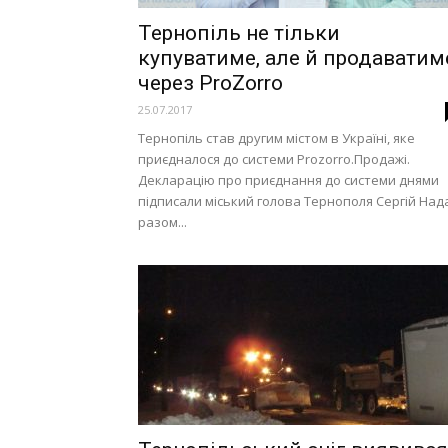
Тернопіль не тільки
купуватиме, але й продаватим
через ProZorro
25.07.2017
Тернопіль став другим містом в Україні, яке
приєдналося до системи Prozorro.Продажі.
Декларацію про приєднання до системи днями
підписали міський голова Тернополя Сергій Над
разом...