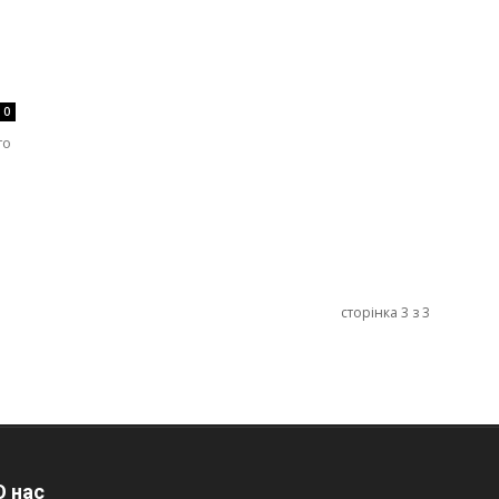
0
го
сторінка 3 з 3
 нас