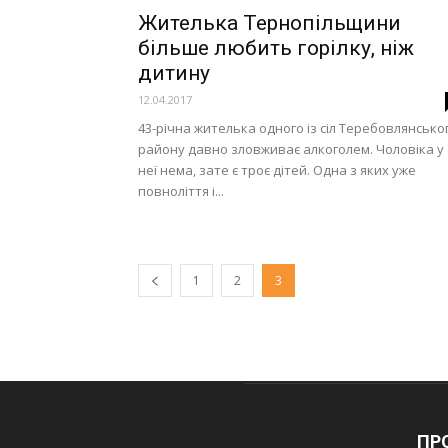
Жителька Тернопільщини
більше любить горілку, ніж
дитину
12.04.2017
43-річна жителька одного із сіл Теребовлянсько
району давно зловживає алкоголем. Чоловіка у
неї нема, зате є троє дітей. Одна з яких уже
повноліття і...
1
2
3
ПРО