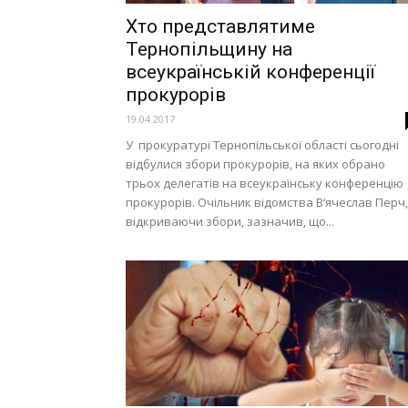
Хто представлятиме
Тернопільщину на
всеукраїнській конференції
прокурорів
19.04.2017
У прокуратурі Тернопільської області сьогодні
відбулися збори прокурорів, на яких обрано
трьох делегатів на всеукраїнську конференцію
прокурорів. Очільник відомства В‘ячеслав Перч,
відкриваючи збори, зазначив, що...