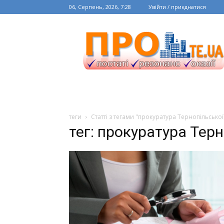
06, Серпень, 2026, 7:28
Увійти / приєднатися
теги
Статті з тегами "прокуратура Тернопільської
тег: прокуратура Терн