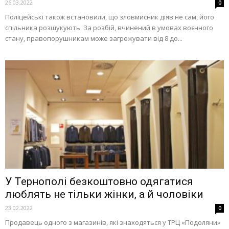
26.03.2022
0
Поліцейські також встановили, що зловмисник діяв не сам, його
спільника розшукують. За розбій, вчинений в умовах воєнного
стану, правопорушникам може загрожувати від 8 до...
У Тернополі безкоштовно одягатися
люблять не тільки жінки, а й чоловіки
23.02.2022
0
Продавець одного з магазинів, які знаходяться у ТРЦ «Подоляни»