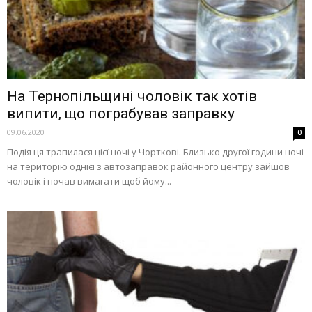
На Тернопільщині чоловік так хотів
випити, що пограбував заправку
09.06.2020
0
Подія ця трапилася цієї ночі у Чорткові. Близько другої години ночі
на територію однієї з автозаправок районного центру зайшов
чоловік і почав вимагати щоб йому...