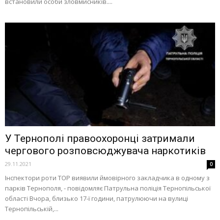
встановили особи зловмисників....
У Тернополі правоохоронці затримали
чергового розповсюджувача наркотиків
29.11.2021
0
Інспектори роти ТОР виявили ймовірного закладчика в одному з
парків Тернополя, - повідомляє Патрульна поліція Тернопільської
області Вчора, близько 17-ї години, патрулюючи на вулиці
Тернопільській,...