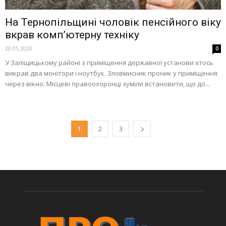
На Тернопільщині чоловік пенсійного віку
вкрав комп’ютерну техніку
20.05.2020
0
У Заліщицькому районі з приміщення державної установи хтось
викрав два монітори і ноутбук. Зловмисник проник у приміщення
через вікно. Місцеві правоохоронці зуміли встановити, що до...
1
2
3