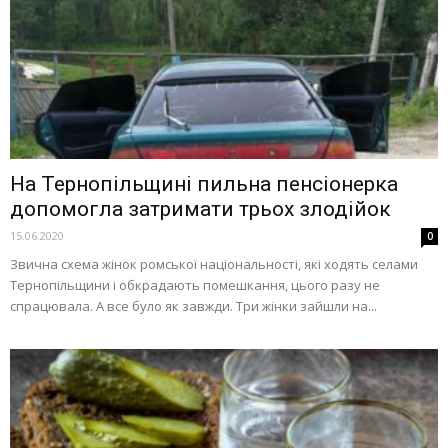
На Тернопільщині пильна пенсіонерка
допомогла затримати трьох злодійок
15.06.2020
0
Звична схема жінок ромської національності, які ходять селами
Тернопільщини і обкрадають помешкання, цього разу не
спрацювала. А все було як завжди. Три жінки зайшли на...