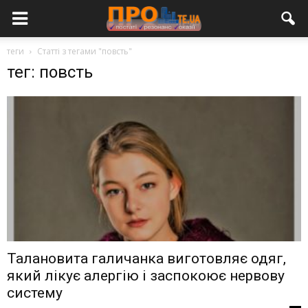
теги
Статті з тегами "повсть"
тег: повсть
Талановита галичанка виготовляє одяг,
який лікує алергію і заспокоює нервову
систему