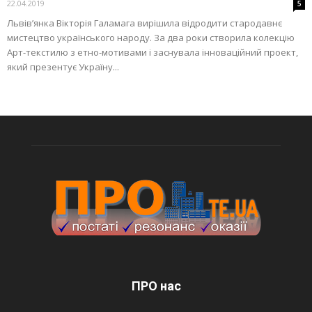
22.04.2019
5
Львів’янка Вікторія Галамага вирішила відродити стародавнє
мистецтво українського народу. За два роки створила колекцію
Арт-текстилю з етно-мотивами і заснувала інноваційний проект,
який презентує Україну...
ПРО нас