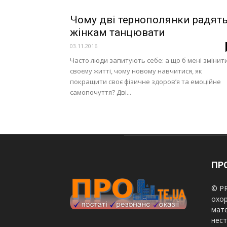
Чому дві тернополянки радят
жінкам танцювати
03.11.2016
Часто люди запитують себе: а що б мені змінити
своєму житті, чому новому навчитися, як
покращити своє фізичне здоров’я та емоційне
самопочуття? Дві...
ПРО
© PR
охор
мате
нест