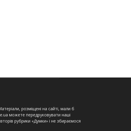
атеріали, розміщені на сайті, мали б
te.ua можете передруковувати наші
вторів рубрики «Думки» і не збираємося