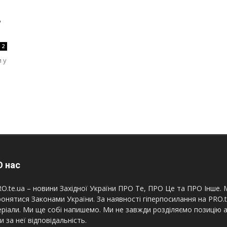
ь
2
 у
 нас
O.te.ua – новини Західної України ПРО Те, ПРО Це та ПРО Інше. М
онятися Законами України. За наявності гіперпосилання на PRO.
ріали. Ми ще собі напишемо. Ми не завжди розділяємо позицію а
и за неї відповідальність.