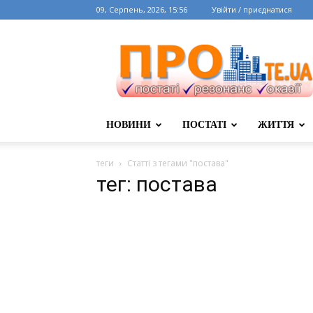
09, Серпень, 2026, 15:56
Увійти / приєднатися
НОВИНИ
ПОСТАТІ
ЖИТТЯ
теги
Статті з тегами "постава"
тег: постава