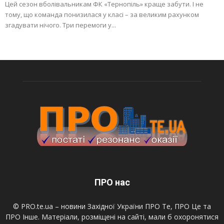
Цей сезон вболівальникам ФК «Тернопіль» краще забути. І не
тому, що команда понизилася у класі – за великим рахунком
згадувати нічого. Три перемоги у...
ПРО нас
© PRO.te.ua – новини Західної України ПРО Те, ПРО Це та
ПРО Інше. Матеріали, розміщені на сайті, мали б охоронятися