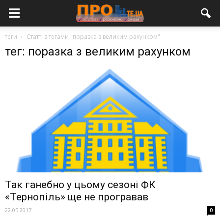
теги
Статті з тегами "поразка з великим рахунком"
тег: поразка з великим рахунком
Так ганебно у цьому сезоні ФК
«Тернопіль» ще не програвав
22.05.2017
0