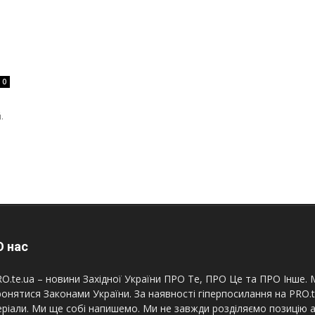
0
.
 нас
O.te.ua – новини Західної України ПРО Те, ПРО Це та ПРО Інше. М
онятися Законами України. За наявності гіперпосилання на PRO.
ріали. Ми ще собі напишемо. Ми не завжди розділяємо позицію а