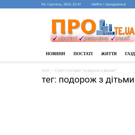
06, Серпень, 2026, 22:47
Увійти / приєднатися
НОВИНИ
ПОСТАТІ
ЖИТТЯ
ГАЗ
теги
Статті з тегами "подорож з дітьми"
тег: подорож з дітьми