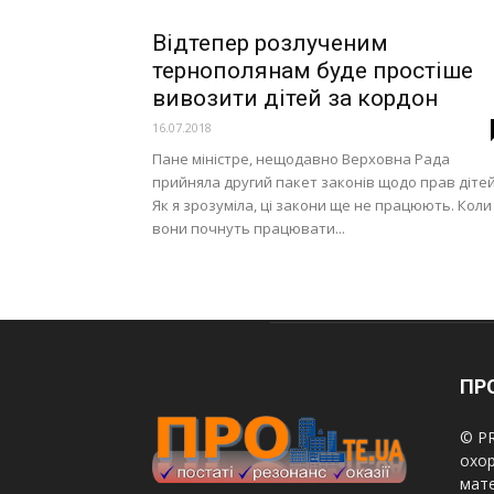
Відтепер розлученим
тернополянам буде простіше
вивозити дітей за кордон
16.07.2018
Пане міністре, нещодавно Верховна Рада
прийняла другий пакет законів щодо прав дітей
Як я зрозуміла, ці закони ще не працюють. Коли
вони почнуть працювати...
ПРО
© PR
охор
мате