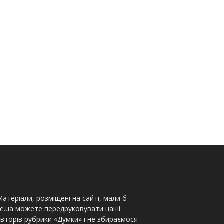
атеріали, розміщені на сайті, мали б
te.ua можете передруковувати наші
вторів рубрики «Думки» і не збираємося