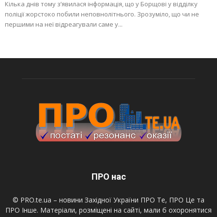
Кілька днів тому з’явилася інформація, що у Борщові у відділку
поліції жорстоко побили неповнолітнього. Зрозуміло, що чи не
першими на неї відреагували саме у...
ПРО нас
© PRO.te.ua – новини Західної України ПРО Те, ПРО Це та
ПРО Інше. Матеріали, розміщені на сайті, мали б охоронятися