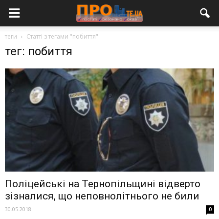
теги
Статті з тегами "побиття"
тег: побиття
Поліцейські на Тернопільщині відверто
зізналися, що неповнолітнього не били
30.05.2018
0