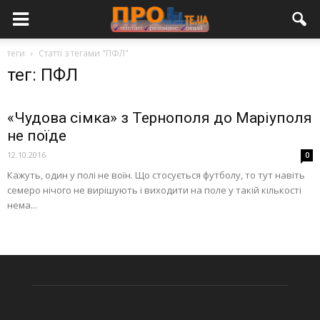
теги
Статті з тегами "ПФЛ"
тег: ПФЛ
«Чудова сімка» з Тернополя до Маріуполя
не поїде
12.10.2016
0
Кажуть, один у полі не воїн. Що стосується футболу, то тут навіть
семеро нічого не вирішують і виходити на поле у такій кількості
нема...