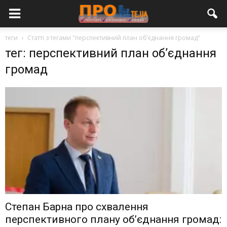
теги
Статті з тегами "перспективний план об’єднання громад"
тег: перспективний план об’єднання
громад
Степан Барна про схвалення
перспективного плану об’єднання громад: