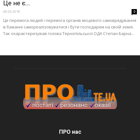
Це не є...
08.06.2018
0
Це перемога людей і перемога органів місцевого самоврядування
в бажанні самореалізовуватися і бути господарем на своїй землі.
Так охарактеризував голова Тернопільської ОДА Степан Барна...
ПРО нас