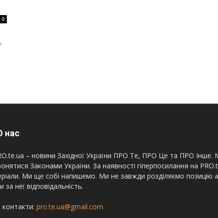
0
.
 нас
O.te.ua – новини Західної України ПРО Те, ПРО Це та ПРО Інше. М
онятися Законами України. За наявності гіперпосилання на PRO.
ріали. Ми ще собі напишемо. Ми не завжди розділяємо позицію а
и за неї відповідальність.
 контакти:
pro.te.ua@gmail.com