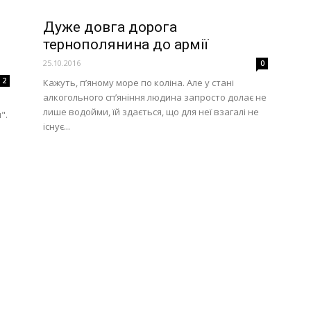
Дуже довга дорога
тернополянина до армії
25.10.2016
0
2
Кажуть, п’яному море по коліна. Але у стані
алкогольного сп’яніння людина запросто долає не
лише водойми, їй здається, що для неї взагалі не
".
існує...