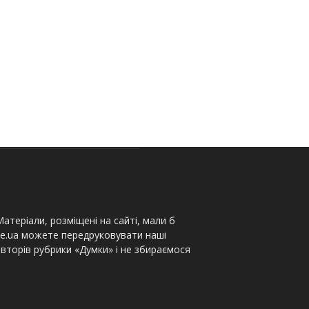
атеріали, розміщені на сайті, мали б
te.ua можете передруковувати наші
вторів рубрики «Думки» і не збираємося