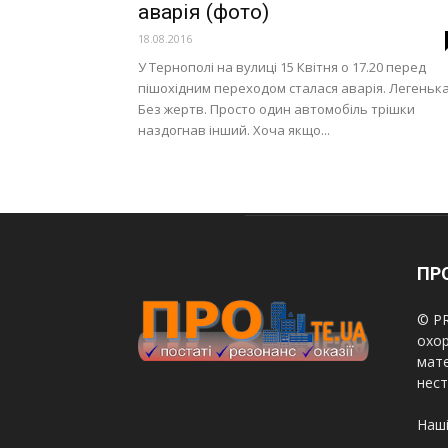
аварія (фото)
18.08.2016
У Тернополі на вулиці 15 Квітня о 17.20 перед
пішохідним переходом сталася аварія. Легенька
Без жертв. Просто один автомобіль трішки
наздогнав інший. Хоча якщо...
ПРО
© PR
охор
мате
нест
Наші