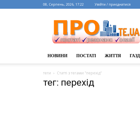
08, Серпень, 2026, 17:22
Увійти / приєднатися
НОВИНИ
ПОСТАТІ
ЖИТТЯ
ГАЗ
теги
Статті з тегами "перехід"
тег: перехід