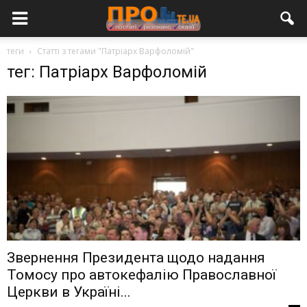
теги
Статті з тегами "Патріарх Варфоломій"
тег: Патріарх Варфоломій
Звернення Президента щодо надання
Томосу про автокефалію Православної
Церкви в Україні...