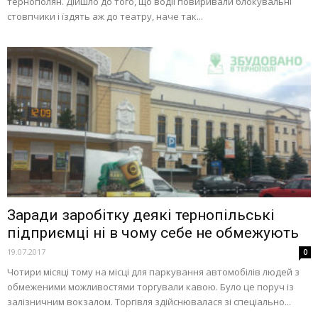
тернополян. Дійшло до того, що водії повиривали блокувальні
стовпчики і їздять аж до театру, наче так...
Заради заробітку деякі тернопільські
підприємці ні в чому себе не обмежують
19.07.2017
0
Чотири місяці тому на місці для паркування автомобілів людей з
обмеженими можливостями торгували кавою. Було це поруч із
залізничним вокзалом. Торгівля здійснювалася зі спеціально...