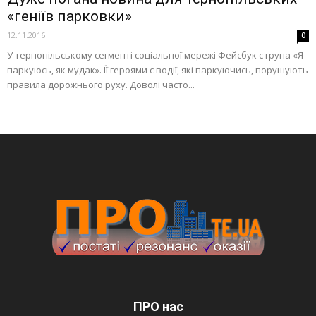
«геніїв парковки»
12.11.2016
0
У тернопільському сегменті соціальної мережі Фейсбук є група «Я
паркуюсь, як мудак». Її героями є водії, які паркуючись, порушують
правила дорожнього руху. Доволі часто...
ПРО нас