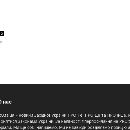
2
ву
 нас
O.te.ua – новини Західної України ПРО Те, ПРО Це та ПРО Інше. М
онятися Законами України. За наявності гіперпосилання на PRO.
ріали. Ми ще собі напишемо. Ми не завжди розділяємо позицію а