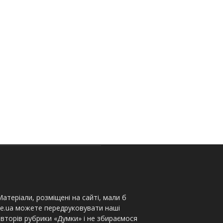
атеріали, розміщені на сайті, мали б
te.ua можете передруковувати наші
вторів рубрики «Думки» і не збираємося