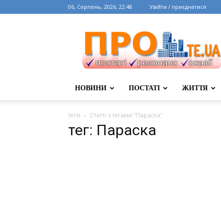
06, Серпень, 2026, 22:48
Увійти / приєднатися
НОВИНИ
ПОСТАТІ
ЖИТТЯ
теги
Статті з тегами "Параска"
тег: Параска