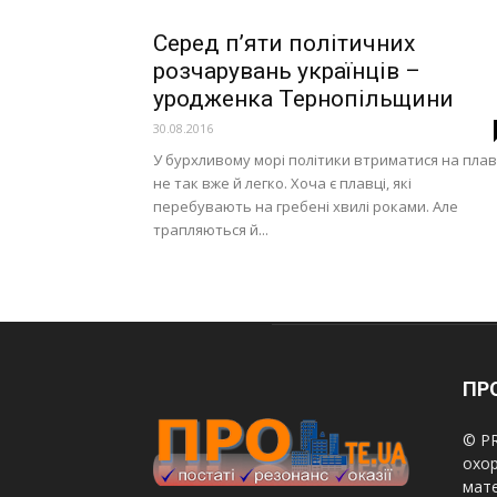
Серед п’яти політичних
розчарувань українців –
уродженка Тернопільщини
30.08.2016
У бурхливому морі політики втриматися на пла
не так вже й легко. Хоча є плавці, які
перебувають на гребені хвилі роками. Але
трапляються й...
ПРО
© PR
охор
мате