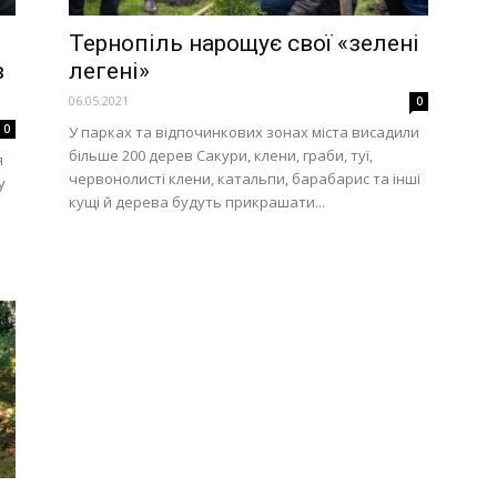
Тернопіль нарощує свої «зелені
в
легені»
06.05.2021
0
0
У парках та відпочинкових зонах міста висадили
більше 200 дерев Сакури, клени, граби, туї,
я
червонолисті клени, катальпи, барабарис та інші
у
кущі й дерева будуть прикрашати...