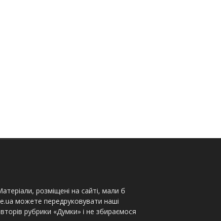
атеріали, розміщені на сайті, мали б
te.ua можете передруковувати наші
вторів рубрики «Думки» і не збираємося