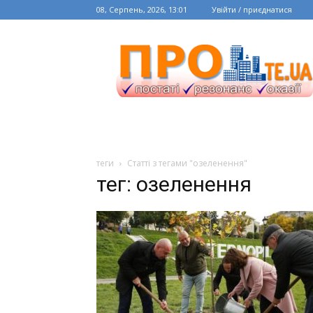
08, Серпень, 2026, 13:01
Увійти / приєднатися
теги
Статті з тегами "озеленення"
тег: озеленення