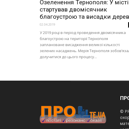
Озеленення Тернополя: У місті
стартував двомісячник
благоустрою та висадки дере
02.04.2019
У 2019 році в період проведення двомісячника
благоустрою на території Тернополя
заплановане висадження великої кількості
зелених насаджень. Мерія Тернополя зобов’яза
долучитися до цього процесу...
ПРО
© PR
охор
мате