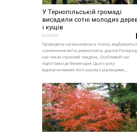
У Тернопільській громаді
висадили сотні молодих дере
і кущів
22.04.2022
Проведена загальноміська толоку, відбуваєтьс
озеленення міста, ремонтують дороги Поперед
нас чекає страсний тиждень. Особливий час
підготовки до Великодня. Цього року
відзначатимемо його разом з українцями,...