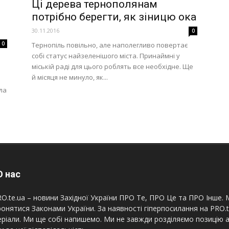
Ці дерева тернополянам
потрібно берегти, як зіницю ока
в
30.11.2016
0
0
Тернопіль повільно, але наполегливо повертає
собі статус найзеленішого міста. Принаймні у
міській раді для цього роблять все необхідне. Ще
й місяця не минуло, як...
ла
 нас
O.te.ua – новини Західної України ПРО Те, ПРО Це та ПРО Інше. М
онятися Законами України. За наявності гіперпосилання на PRO.
ріали. Ми ще собі напишемо. Ми не завжди розділяємо позицію а