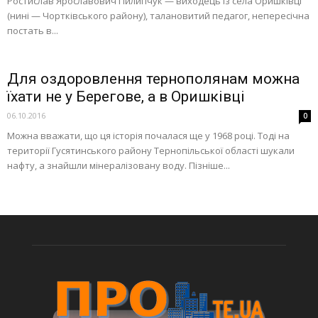
Ростислав Ярославович Пилипчук — виходець із села Оришківці
(нині — Чортківського району), талановитий педагог, непересічна
постать в...
Для оздоровлення тернополянам можна
їхати не у Берегове, а в Оришківці
06.10.2016
0
Можна вважати, що ця історія почалася ще у 1968 році. Тоді на
території Гусятинського району Тернопільської області шукали
нафту, а знайшли мінералізовану воду. Пізніше...