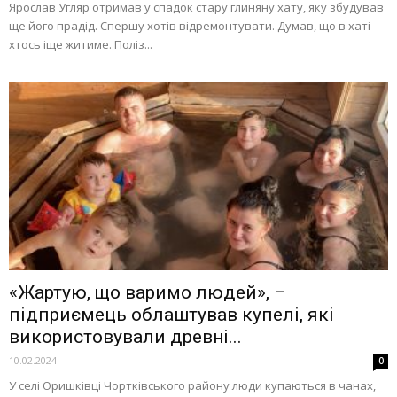
Ярослав Угляр отримав у спадок стару глиняну хату, яку збудував
ще його прадід. Спершу хотів відремонтувати. Думав, що в хаті
хтось іще житиме. Поліз...
«Жартую, що варимо людей», –
підприємець облаштував купелі, які
використовували древні...
10.02.2024
0
У селі Оришківці Чортківського району люди купаються в чанах,