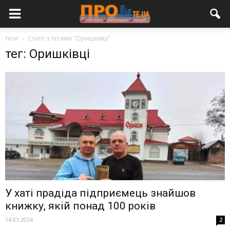
теги
Статті з тегами "Оришківці"
тег: Оришківці
У хаті прадіда підприємець знайшов
книжку, якій понад 100 років
14.03.2024
2