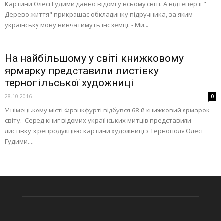
Картини Олесі Гудими давно відомі у всьому світі. А відтепер її "
Дерево життя" прикрашає обкладинку підручника, за яким
українську мову вивчатимуть іноземці. - Ми...
На найбільшому у світі книжковому
ярмарку представили листівку
тернопільської художниці
28.10.2016
0
У німецькому місті Франкфурті відбувся 68-й книжковий ярмарок
світу. Серед книг відомих українських митців представили
листівку з репродукцією картини художниці з Тернополя Олесі
Гудими....