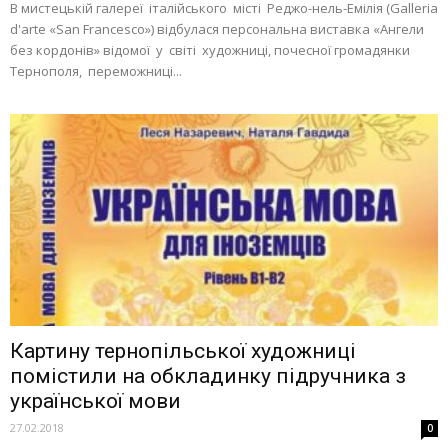
В мистецькій галереї італійського місті Реджо-нель-Емілія (Galleria
d'arte «San Francesco») відбулася персональна виставка «Ангели
без кордонів» відомої у світі художниці, почесної громадянки
Тернополя, переможниці...
Картину тернопільської художниці
помістили на обкладинку підручника з
української мови
27.02.2018
0