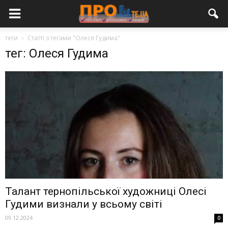
теги
Статті з тегами "Олеся Гудима"
тег: Олеся Гудима
Талант тернопільської художниці Олесі
Гудими визнали у всьому світі
09.12.2024
0