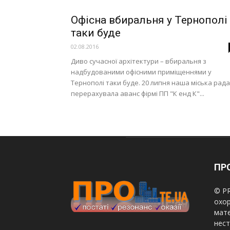
Офісна вбиральня у Тернополі
таки буде
02.08.2016
Диво сучасної архітектури – вбиральня з
надбудованими офісними приміщеннями у
Тернополі таки буде. 20 липня наша міська рада
перерахувала аванс фірмі ПП "К енд К"...
ПРО
© PR
охор
мате
нест