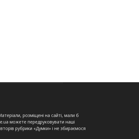
атеріали, розміщені на сайті, мали б
te.ua можете передруковувати наші
вторів рубрики «Думки» і не збираємося