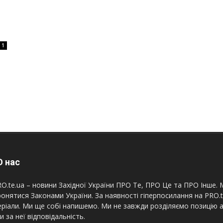
1
 нас
O.te.ua – новини Західної України ПРО Те, ПРО Це та ПРО Інше. М
онятися Законами України. За наявності гіперпосилання на PRO.
ріали. Ми ще собі напишемо. Ми не завжди розділяємо позицію а
и за неї відповідальність.