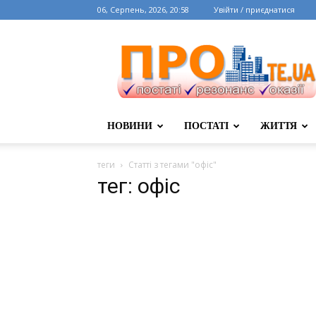
06, Серпень, 2026, 20:58
Увійти / приєднатися
НОВИНИ
ПОСТАТІ
ЖИТТЯ
теги
Статті з тегами "офіс"
тег: офіс