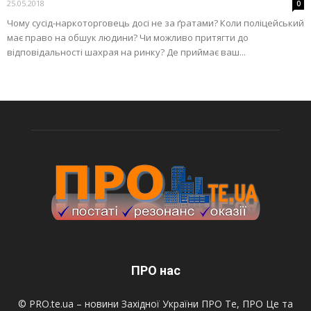
25.05.2018
0
Чому сусід-наркоторговець досі не за ґратами? Коли поліцейський
має право на обшук людини? Чи можливо притягти до
відповідальності шахрая на ринку? Де приймає ваш...
ПРО нас
© PRO.te.ua – новини Західної України ПРО Те, ПРО Це та