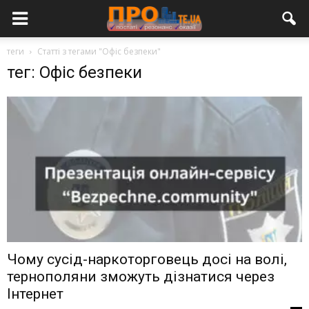
теги
Статті з тегами "Офіс безпеки"
тег: Офіс безпеки
Чому сусід-наркоторговець досі на волі,
тернополяни зможуть дізнатися через
Інтернет