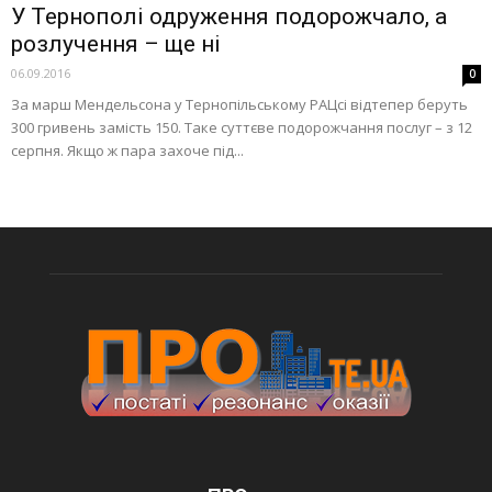
У Тернополі одруження подорожчало, а
розлучення – ще ні
06.09.2016
0
За марш Мендельсона у Тернопільському РАЦсі відтепер беруть
300 гривень замість 150. Таке суттєве подорожчання послуг – з 12
серпня. Якщо ж пара захоче під...