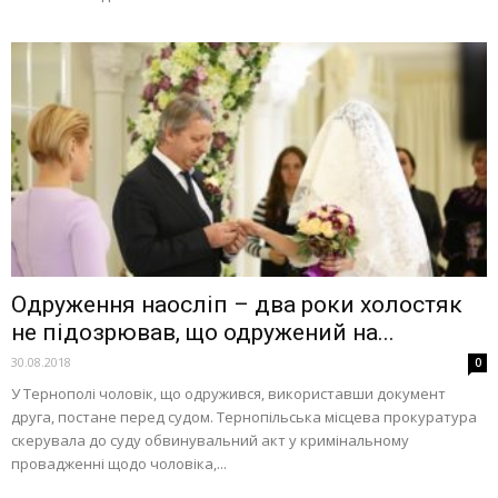
Одруження наосліп – два роки холостяк
не підозрював, що одружений на...
30.08.2018
0
У Тернополі чоловік, що одружився, використавши документ
друга, постане перед судом. Тернопільська місцева прокуратура
скерувала до суду обвинувальний акт у кримінальному
провадженні щодо чоловіка,...