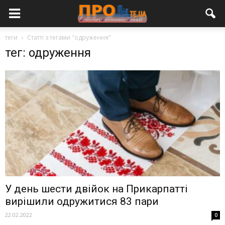
теги
Статті з тегами "одруження"
тег: одруження
У день шести двійок на Прикарпатті
вирішили одружитися 83 пари
22.02.2022
0