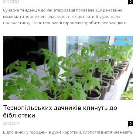
24.07.2021
0
Сучасна тенденція до мініатюризації показала, що речовина
може мати зовсім нові властивості, якщо взяти її дуже мало –
наночастинку. Нанотехнології спроможні зробити революцію в...
Тернопільських дачників кличуть до
бібліотеки
02.02.2017
0
Відпочинок у городників дуже короткий. Клопотів вистачає навіть