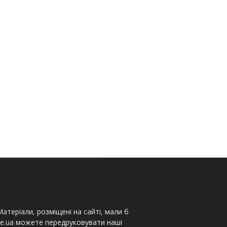
атеріали, розміщені на сайті, мали б
te.ua можете передруковувати наші