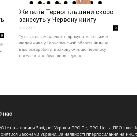
Жителів Тернопільщини скоро
ть
занесуть у Червону книгу
01.07.2018
0
0
Тут статистам вдалося підрахувати, скільки ж
людей живе у Тернопільській області. Як їм це
ій
вдалося зробити, враховуючи, що перепису
ла
населення не було доволі давно,...
 нас
O.te.ua – новини Західної України ПРО Те, ПРО Це та ПРО Інше. М
онятися Законами України. За наявності гіперпосилання на PRO.