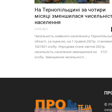
На Тернопільщині за чотири
місяці зменшилася чисельніс
населення
25.06.2021
Чисельність наявного населення у Тернопільськ
області, за оцінкою, на 1 травня 2021р. станови
1027431 особу. Упродовж січня–квітня 2021р.
чисельність населення зменшилася на 3131
особу. Зменшення чисельності...
ПРО
© PR
охор