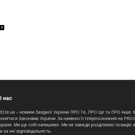
0
 нас
O.te.ua – новини Західної України ПРО Те, ПРО Це та ПРО Інше. М
онятися Законами України. За наявності гіперпосилання на PRO.
ріали. Ми ще собі напишемо. Ми не завжди розділяємо позицію а
и за неї відповідальність.