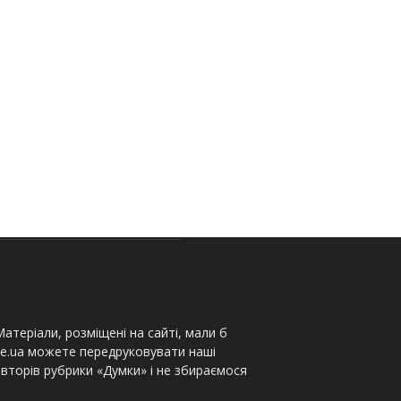
атеріали, розміщені на сайті, мали б
te.ua можете передруковувати наші
вторів рубрики «Думки» і не збираємося