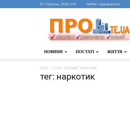
07, Серпень, 2026, 0:47
Увійти / приєднатися
НОВИНИ
ПОСТАТІ
ЖИТТЯ
теги
Статті з тегами "наркотик"
тег: наркотик