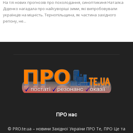
На тлі нових прогнозів про похолодання, синоптикиня Наталка
Діденко нагадала про найсуворіші зими, які випробовували
українців на міцність. Тернопільщина, як частина західного
регіону, не...
ПРО нас
© PRO.te.ua – новини Західної України ПРО Те, ПРО Це та