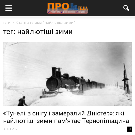
теги
Статті з тегами "найлютіші зими"
тег: найлютіші зими
«Тунелі в снігу і замерзлий Дністер»: які
найлютіші зими пам’ятає Тернопільщина
31.01.2026
0