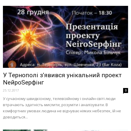
У Тернополі з’явився унікальний проект
NейроSерфінг
25.12.2017
0
У сучасному швидкісному, телевізійному і онлайн-світі люди
втрачають здатність мислити, розуміти і аналізувати. В
комфортних умовах людина не відчуває ніяких небезпек, їй не
доводиться...