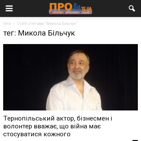
теги
Статті з тегами "Микола Більчук"
тег: Микола Більчук
Тернопільський актор, бізнесмен і
волонтер вважає, що війна має
стосуватися кожного