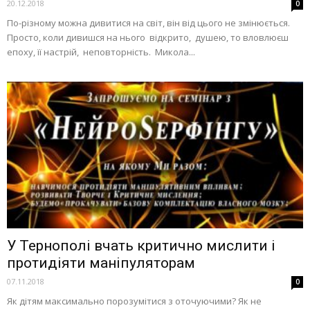
20.12.2018
0
По-різному можна дивитися на світ, він від цього не змінюється.
Просто, коли дивишся на нього відкрито, душею, то вловлюєш
епоху, її настрій, неповторність. Микола...
У Тернополі вчать критично мислити і
протидіяти маніпуляторам
07.11.2018
0
Як дітям максимально порозумітися з оточуючими? Як не