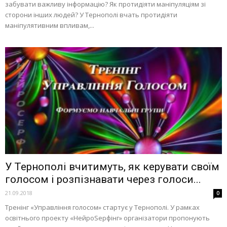
забувати важливу інформацію? Як протидіяти маніпуляціям зі
сторони інших людей? У Тернополі вчать протидіяти
маніпулятивним впливам,...
У Тернополі вчитимуть, як керувати своїм
голосом і розпізнавати через голоси...
21.09.2018
0
Тренінг «Управління голосом» стартує у Тернополі. У рамках
освітнього проекту «НейроSерфінг» організатори пропонують