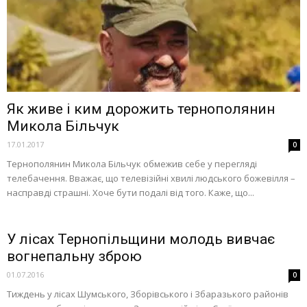
Як живе і ким дорожить тернополянин
Микола Більчук
17.01.2017
0
Тернополянин Микола Більчук обмежив себе у перегляді
телебачення. Вважає, що телевізійні хвилі людського божевілля –
насправді страшні. Хоче бути подалі від того. Каже, що...
У лісах Тернопільщини молодь вивчає
вогнепальну зброю
01.07.2016
0
Тиждень у лісах Шумського, Зборівського і Збаразького районів