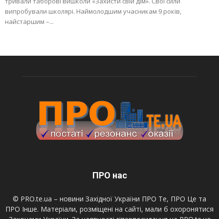
тривали таборові вишколи «Захисти свій дім». Свої сили
випробували школярі. Наймолодшим учасникам 9 років,
найстаршим –...
ПРО нас
© PRO.te.ua – новини Західної України ПРО Те, ПРО Це та
ПРО Інше. Матеріали, розміщені на сайті, мали б охоронятися