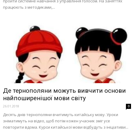
пройти системне навчання з управління голосом. На заняттях
працюють з методиками,...
Де тернополяни можуть вивчити основи
найпоширенішої мови світу
26.01.2018
0
Десять днів тернополяни вчитимуть китайську мову. Уроки
зніматимуть на відео, щоб потім кожен учасник зміг усе
повторити вдома. Курси китайської мови відбудуть з ініціативи...