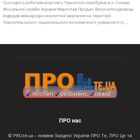
Сьогодні із робочим візитом у Тернополі перебуває в.о. Голови
Фіскальної служби України Мирослав Продан. Високопосадовець
відвідав міжнародні кінологічні змагання на території
Тернопільського національного економічного університету....
ПРО нас
© PRO.te.ua – новини Західної України ПРО Те, ПРО Це та