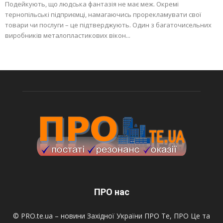
Подейкують, що людська фантазія не має меж. Окремі
тернопільські підприємці, намагаючись прорекламувати свої
товари чи послуги – це підтверджують. Один з багаточисельних
виробників металопластикових вікон...
ПРО нас
© PRO.te.ua – новини Західної України ПРО Те, ПРО Це та