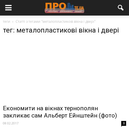
теги
Статті з тегами "металопластикові вікна і двері"
тег: металопластикові вікна і двері
Економити на вікнах тернополян
закликає сам Альберт Ейнштейн (фото)
08.02.2017
0