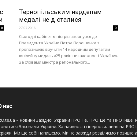
с
Тернопільським нардепам
и
медалі не дісталися
27.07.2016
0
0
Сьогодні кабінет міністрів звернувся до
Президента України Петра Порошенка з
пропозицією вручити 14 народним депутатам
ювілейну медаль «25 років незалежності України».
За словами міністра регіонального...
 нас
O.te.ua – новини Західної України ПРО Те, ПРО Це та ПРО Інше. М
онятися Законами України. За наявності гіперпосилання на PRO.
ріали. Ми ще собі напишемо. Ми не завжди розділяємо позицію а