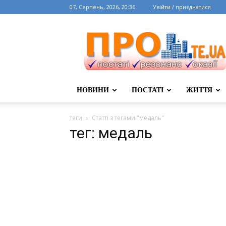
07, Серпень, 2026, 20:36
Увійти / приєднатися
НОВИНИ
ПОСТАТІ
ЖИТТЯ
теги
Статті з тегами "медаль"
тег: медаль