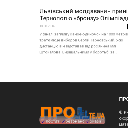
Львівський молдаванин прині
Тернополю «бронзу» Олімпіад
18.08.2016
У фіналі запливу каное-одиночок на 1000 метрів
третє місце виборов Сергій Тарновський. Усю
дистанцію він відставав від росіянина Іллі
Штокалова. Вирішальними у боротьбі за...
ПРО
© PR
охор
мате