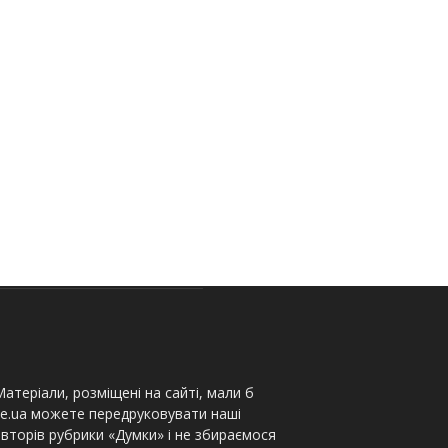
атеріали, розміщені на сайті, мали б
te.ua можете передруковувати наші
вторів рубрики «Думки» і не збираємося