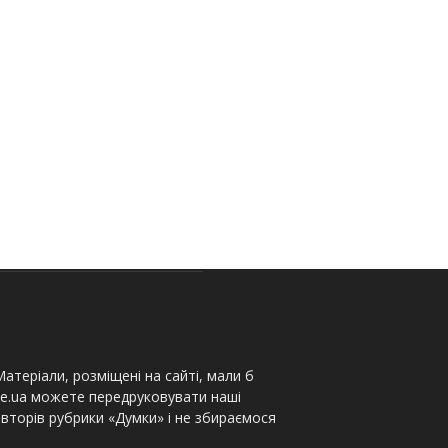
атеріали, розміщені на сайті, мали б
te.ua можете передруковувати наші
вторів рубрики «Думки» і не збираємося