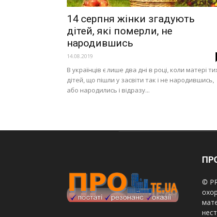
14 серпня жінки згадують
дітей, які померли, не
народившись
14.08.2019
В українців є лише два дні в році, коли матері ти
дітей, що пішли у засвіти так і не народившись,
або народились і відразу...
ПРО
© PR
охор
мате
нест