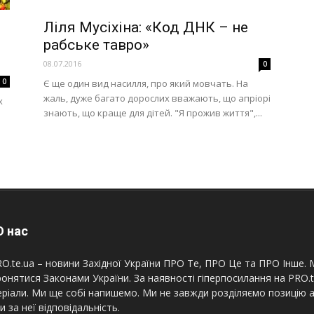
Ліля Мусіхіна: «Код ДНК – не
рабське тавро»
08.07.2016
0
0
Є ще один вид насилля, про який мовчать. На
жаль, дуже багато дорослих вважають, що апріорі
х
знають, що краще для дітей. "Я прожив життя",...
 нас
O.te.ua – новини Західної України ПРО Те, ПРО Це та ПРО Інше. М
онятися Законами України. За наявності гіперпосилання на PRO.
ріали. Ми ще собі напишемо. Ми не завжди розділяємо позицію а
и за неї відповідальність.