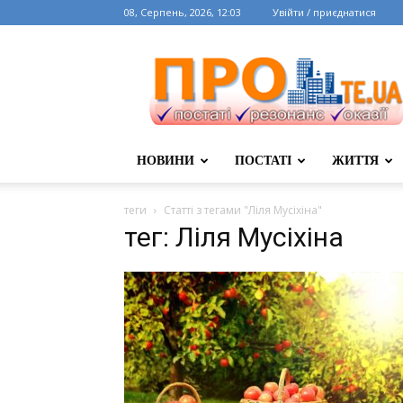
08, Серпень, 2026, 12:03
Увійти / приєднатися
НОВИНИ
ПОСТАТІ
ЖИТТЯ
теги
Статті з тегами "Ліля Мусіхіна"
тег: Ліля Мусіхіна