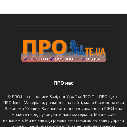
ПРО нас
© PRO.te.ua – новини Західної України ПРО Те, ПРО Це та
ПРО Інше. Матеріали, розміщені на сайті, мали б охоронятися
Законами України. За наявності гіперпосилання на PRO.te.ua
можете передруковувати наші матеріали. Ми ще собі
напишемо. Ми не завжди розділяємо позицію авторів рубрики
«Думки» і не збираємося нести за неї відповідальність.