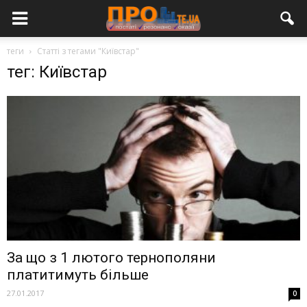
теги
Статті з тегами "Київстар"
тег: Київстар
За що з 1 лютого тернополяни
платитимуть більше
27.01.2017
0