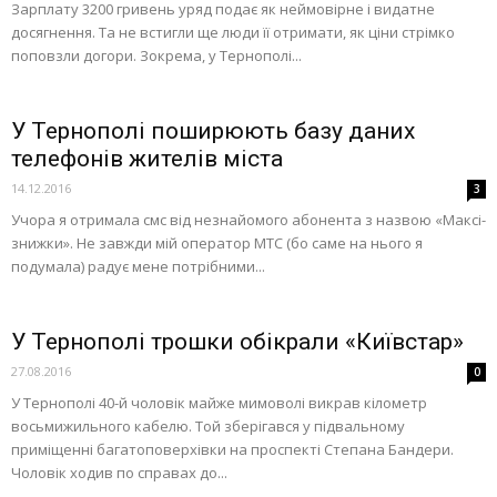
Зарплату 3200 гривень уряд подає як неймовірне і видатне
досягнення. Та не встигли ще люди її отримати, як ціни стрімко
поповзли догори. Зокрема, у Тернополі...
У Тернополі поширюють базу даних
телефонів жителів міста
14.12.2016
3
Учора я отримала смс від незнайомого абонента з назвою «Максі-
знижки». Не завжди мій оператор МТС (бо саме на нього я
подумала) радує мене потрібними...
У Тернополі трошки обікрали «Київстар»
27.08.2016
0
У Тернополі 40-й чоловік майже мимоволі викрав кілометр
восьмижильного кабелю. Той зберігався у підвальному
приміщенні багатоповерхівки на проспекті Степана Бандери.
Чоловік ходив по справах до...