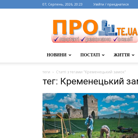
07, Серпень, 2026, 20:23
Увійти / приєднатися
НОВИНИ
ПОСТАТІ
ЖИТТЯ
теги
Статті з тегами "Кременецький замок"
тег: Кременецький з