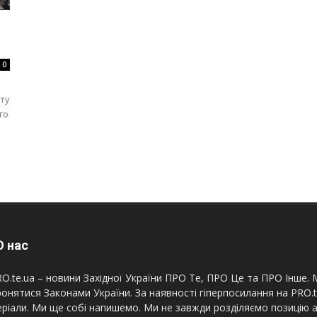
0
уту
го
 нас
O.te.ua – новини Західної України ПРО Те, ПРО Це та ПРО Інше. М
онятися Законами України. За наявності гіперпосилання на PRO.
ріали. Ми ще собі напишемо. Ми не завжди розділяємо позицію а