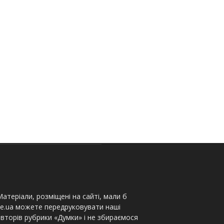
атеріали, розміщені на сайті, мали б
te.ua можете передруковувати наші
вторів рубрики «Думки» і не збираємося