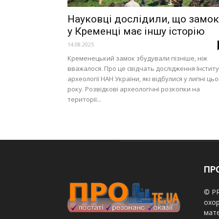
Науковці дослідили, що замок
у Кременці має іншу історію
14.08.2025
Кременецький замок збудували пізніше, ніж
вважалося. Про це свідчать дослідження Інстит
археології НАН України, які відбулися у липні цьо
року. Розвідкові археологічні розкопки на
території...
ПРО
© PR
охор
мате