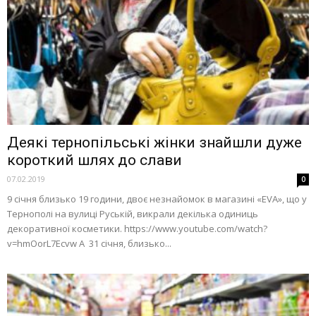
Деякі тернопільські жінки знайшли дуже
короткий шлях до слави
07.02.2019
0
9 січня близько 19 години, двоє незнайомок в магазині «EVA», що у
Тернополі на вулиці Руській, викрали декілька одиниць
декоративної косметики. https://www.youtube.com/watch?
v=hmOorL7Ecvw А 31 січня, близько...