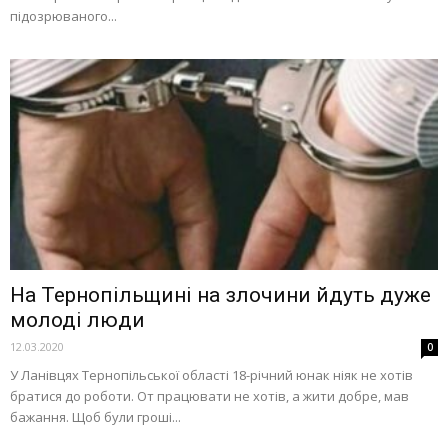
підозрюваного...
На Тернопільщині на злочини йдуть дуже
молоді люди
12.03.2020
0
У Ланівцях Тернопільської області 18-річний юнак ніяк не хотів
братися до роботи. От працювати не хотів, а жити добре, мав
бажання. Щоб були гроші...