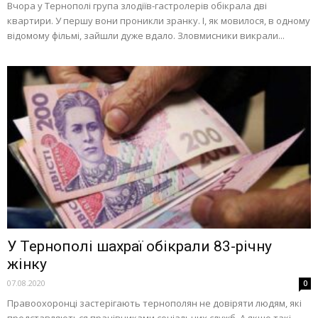
Вчора у Тернополі група злодіїв-гастролерів обікрала дві
квартири. У першу вони проникли зранку. І, як мовилося, в одному
відомому фільмі, зайшли дуже вдало. Зловмисники викрали...
У Тернополі шахраї обікрали 83-річну
жінку
07.08.2020
0
Правоохоронці застерігають тернополян не довіряти людям, які
представляються працівниками соціальних служб. А якщо такі