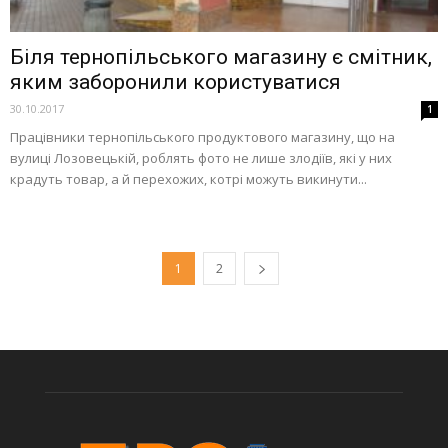
Біля тернопільського магазину є смітник,
яким заборонили користуватися
30.10.2017
1
Працівники тернопільського продуктового магазину, що на
вулиці Лозовецькій, роблять фото не лише злодіїв, які у них
крадуть товар, а й перехожих, котрі можуть викинути...
1
2