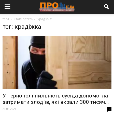
теги
Статті з тегами "крадіжка"
тег: крадіжка
У Тернополі пильність сусіда допомогла
затримати злодіїв, які вкрали 300 тисяч...
28.01.2021
0