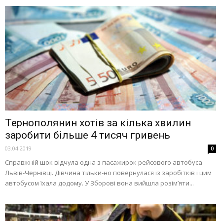
Тернополянин хотів за кілька хвилин
заробити більше 4 тисяч гривень
03.04.2019
0
Справжній шок відчула одна з пасажирок рейсового автобуса
Львів-Чернівці. Дівчина тільки-но повернулася із заробітків і цим
автобусом їхала додому. У Зборові вона вийшла розім’яти...