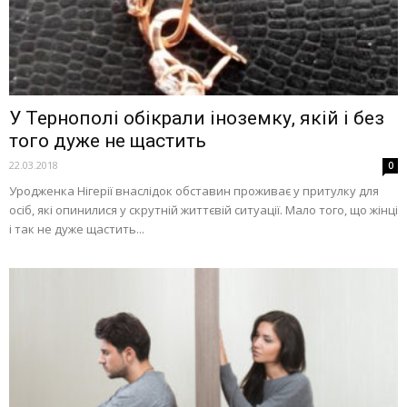
У Тернополі обікрали іноземку, якій і без
того дуже не щастить
22.03.2018
0
Уродженка Нігерії внаслідок обставин проживає у притулку для
осіб, які опинилися у скрутній життєвій ситуації. Мало того, що жінці
і так не дуже щастить...