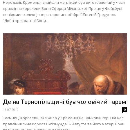
Неподалік Кременця знайшли меч, який був виготовлений у часи
правління королеви Бони Сфорци Міланської. Про це у Фейсбуці
повідомив колекціонер старовинної зброї Євгеній Гредунов.
“Доба прекрасної Бони...
Де на Тернопільщині був чоловічий гарем
16.07.2019
0
Таємниці Королеви, яка жила у Кременці на Замковій горі Під час
правління сина короля Сигізмунда І – Августа та його матері Бони
вважається найцікавішим періодом...