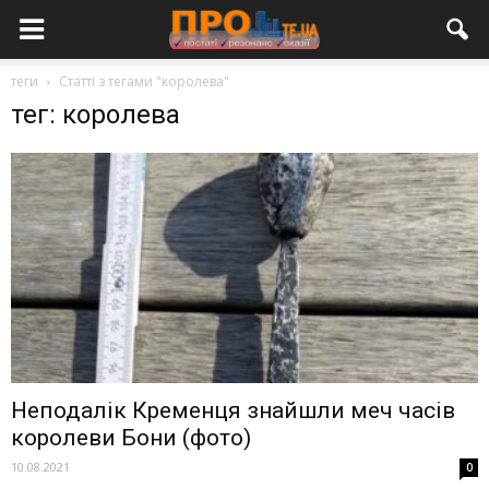
теги
Статті з тегами "королева"
тег: королева
Неподалік Кременця знайшли меч часів
королеви Бони (фото)
10.08.2021
0