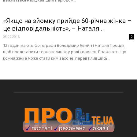
«Якщо на зйомку прийде 60-річна жінка –
це відповідальність», – Наталя...
03.07.2016
2
12 годин мають фотографи Володимир Явнич і Наталя Процик,
щоб представити тернополянок у ролі королев. Вважають, що
кожна жінка може стати ким захоче, перевтілившись...