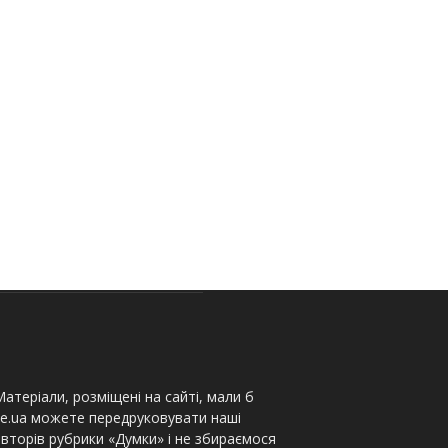
атеріали, розміщені на сайті, мали б
te.ua можете передруковувати наші
вторів рубрики «Думки» і не збираємося