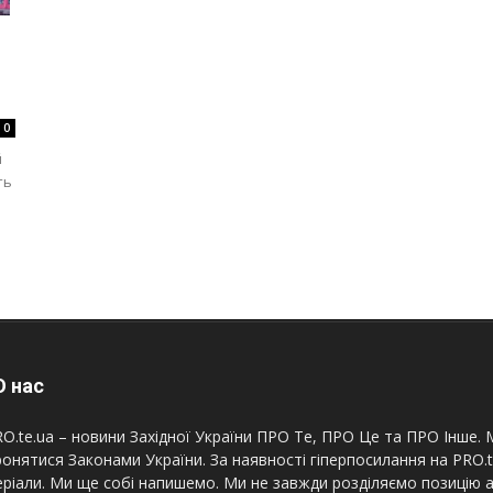
0
й
ть
 нас
O.te.ua – новини Західної України ПРО Те, ПРО Це та ПРО Інше. М
онятися Законами України. За наявності гіперпосилання на PRO.
ріали. Ми ще собі напишемо. Ми не завжди розділяємо позицію а