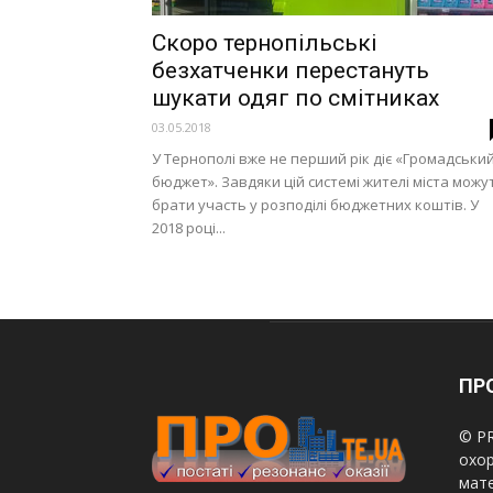
Скоро тернопільські
безхатченки перестануть
шукати одяг по смітниках
03.05.2018
У Тернополі вже не перший рік діє «Громадськи
бюджет». Завдяки цій системі жителі міста можу
брати участь у розподілі бюджетних коштів. У
2018 році...
ПРО
© PR
охор
мате