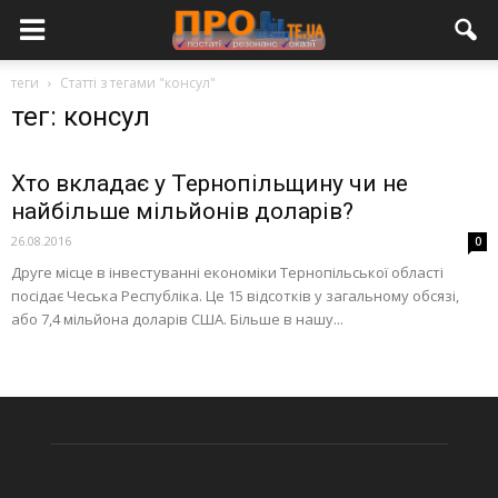
теги
Статті з тегами "консул"
тег: консул
Хто вкладає у Тернопільщину чи не
найбільше мільйонів доларів?
26.08.2016
0
Друге місце в інвестуванні економіки Тернопільської області
посідає Чеська Республіка. Це 15 відсотків у загальному обсязі,
або 7,4 мільйона доларів США. Більше в нашу...