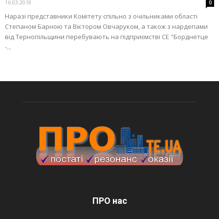
16.03.2018
0
Наразі представники Комітету спільно з очільниками області
Степаном Барною та Віктором Овчаруком, а також з нардепами
від Тернопільщини перебувають на підприємстві СЕ "Борднетце
-...
ПРО нас