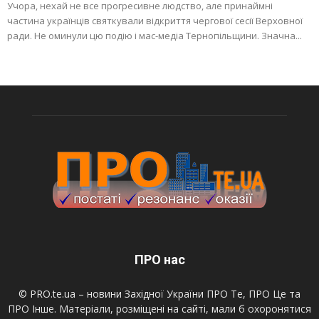
Учора, нехай не все прогресивне людство, але принаймні
частина українців святкували відкриття чергової сесії Верховної
ради. Не оминули цю подію і мас-медіа Тернопільщини. Значна...
ПРО нас
© PRO.te.ua – новини Західної України ПРО Те, ПРО Це та
ПРО Інше. Матеріали, розміщені на сайті, мали б охоронятися