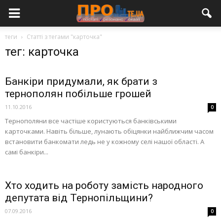
теги
Статті з тегами "карточка"
тег: карточка
Банкіри придумали, як брати з
тернополян побільше грошей
11.10.2016
0
Тернополяни все частіше користуються банківськими
карточками. Навіть більше, лунають обіцянки найближчим часом
встановити банкомати ледь не у кожному селі нашої області. А
самі банкіри...
Хто ходить на роботу замість народного
депутата від Тернопільщини?
07.09.2016
0