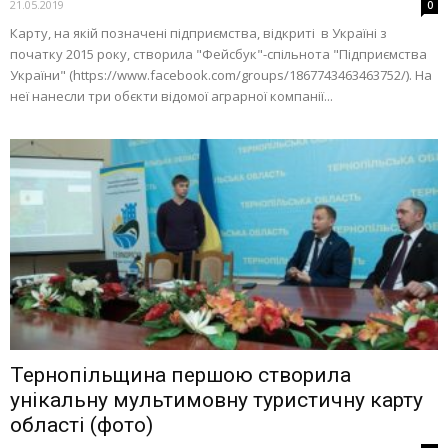
21.05.2019
0
Карту, на якій позначені підприємства, відкриті в Україні з
початку 2015 року, створила "Фейсбук"-спільнота "Підприємства
України" (https://www.facebook.com/groups/1867743463463752/). На
неї нанесли три обєкти відомої аграрної компанії...
Тернопільщина першою створила
унікальну мультимовну туристичну карту
області (фото)