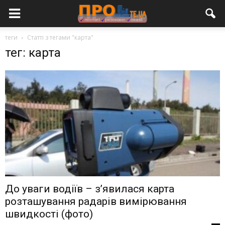
теги
Статті з тегами "карта"
тег: карта
До уваги водіїв – з’явилася карта
розташування радарів вимірювання
швидкості (фото)