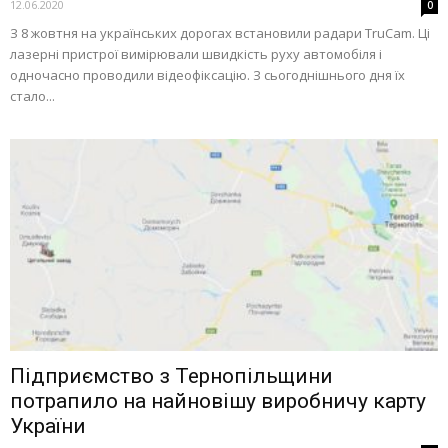
12.06.2020
0
З 8 жовтня на українських дорогах встановили радари TruCam. Ці
лазерні пристрої вимірювали швидкість руху автомобіля і
одночасно проводили відеофіксацію. З сьогоднішнього дня їх
стало...
Підприємство з Тернопільщини
потрапило на найновішу виробничу карту
України