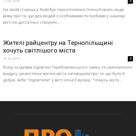
27.08.2018
0
На своїй сторінці у Фейсбук тернополянка Олена Коваль веде
мову про те, що для людей з особливими потребами у нашому
місті не достатньо створені...
Жителі райцентру на Тернопільщині
хочуть світлішого міста
10.10.2016
0
Вслід за ідеями підсвітки Теребовлянського замку та залізничного
віадуку, реалістичні жителі міста заговорили про те, що було б
добре, якби "підсвітили" у місті хоча б вулиці. "Чомусь ніхто...