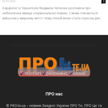
02.03.2026
0
Кардіолог із Тернополя Людмила Чепесюк розповіла про
небезпечне явище «гормональної ломки», з яким стикаються
військові у мирному житті. Чому спокій може стати стресом для...
ПРО нас
© PRO.te.ua – новини Західної України ПРО Те, ПРО Це та