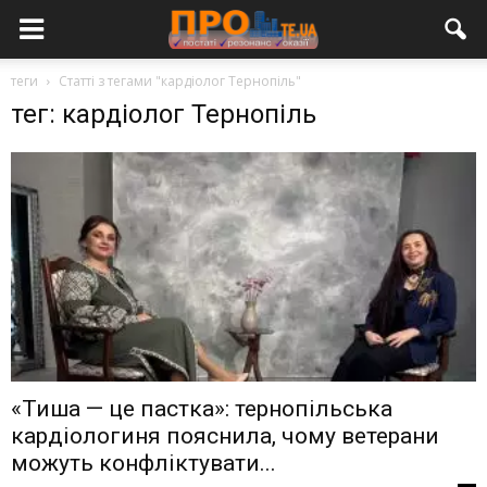
теги
Статті з тегами "кардіолог Тернопіль"
тег: кардіолог Тернопіль
«Тиша — це пастка»: тернопільська
кардіологиня пояснила, чому ветерани
можуть конфліктувати...