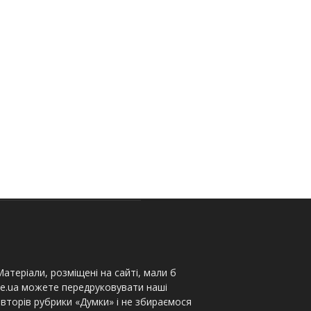
атеріали, розміщені на сайті, мали б
te.ua можете передруковувати наші
вторів рубрики «Думки» і не збираємося