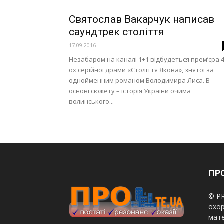
Святослав Вакарчук написав
саундтрек століття
17.09.2016
Незабаром на каналі 1+1 відбудеться прем’єра 4
ох серійної драми «Століття Якова», знятої за
однойменним романом Володимира Лиса. В
основі сюжету – історія України очима
волинського...
ПРО
© PR
охор
мате