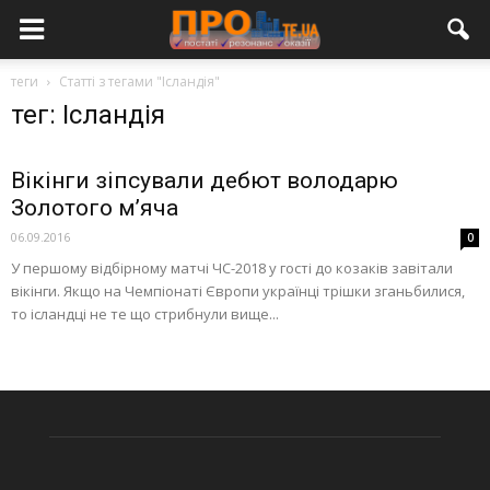
теги
Статті з тегами "Ісландія"
тег: Ісландія
Вікінги зіпсували дебют володарю
Золотого м’яча
06.09.2016
0
У першому відбірному матчі ЧС-2018 у гості до козаків завітали
вікінги. Якщо на Чемпіонаті Європи українці трішки зганьбилися,
то ісландці не те що стрибнули вище...