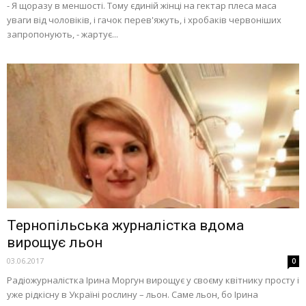
- Я щоразу в меншості. Тому єдиній жінці на гектар плеса маса
уваги від чоловіків, і гачок перев'яжуть, і хробаків червоніших
запропонують, - жартує...
Тернопільська журналістка вдома
вирощує льон
03.06.2017
0
Радіожурналістка Ірина Моргун вирощує у своєму квітнику просту і
уже рідкісну в Україні рослину – льон. Саме льон, бо Ірина