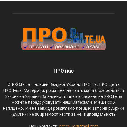
ПРО нас
© PRO.te.ua – новини Західної України ПРО Те, ПРО Це та
ПРО Інше. Матеріали, розміщені на сайті, мали б охоронятися
Законами України. За наявності гіперпосилання на PRO.te.ua
можете передруковувати наші матеріали. Ми ще собі
напишемо. Ми не завжди розділяємо позицію авторів рубрики
«Думки» і не збираємося нести за неї відповідальність.
Наші контакти:
pro.te.ua@gmail.com