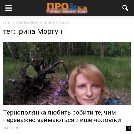
теги
Статті з тегами "Ірина Моргун"
тег: Ірина Моргун
Тернополянка любить робити те, чим
переважно займаються лише чоловіки
06.05.2019
0